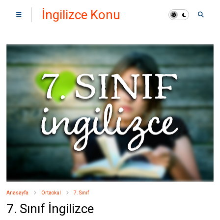
İngilizce Konu
Anlatımı ve Kelime
Çalışmaları
Anasayfa
Ortaokul
7. Sınıf
7. Sınıf İngilizce