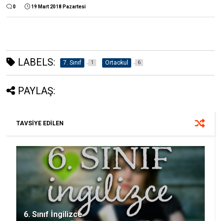
0
19 Mart 2018 Pazartesi
LABELS:
7. Sınıf
Ortaokul
1
6
PAYLAŞ:
TAVSİYE EDİLEN
6. Sınıf İngilizce